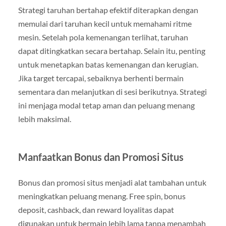
Strategi taruhan bertahap efektif diterapkan dengan
memulai dari taruhan kecil untuk memahami ritme
mesin. Setelah pola kemenangan terlihat, taruhan
dapat ditingkatkan secara bertahap. Selain itu, penting
untuk menetapkan batas kemenangan dan kerugian.
Jika target tercapai, sebaiknya berhenti bermain
sementara dan melanjutkan di sesi berikutnya. Strategi
ini menjaga modal tetap aman dan peluang menang
lebih maksimal.
Manfaatkan Bonus dan Promosi Situs
Bonus dan promosi situs menjadi alat tambahan untuk
meningkatkan peluang menang. Free spin, bonus
deposit, cashback, dan reward loyalitas dapat
digunakan untuk bermain lebih lama tanpa menambah