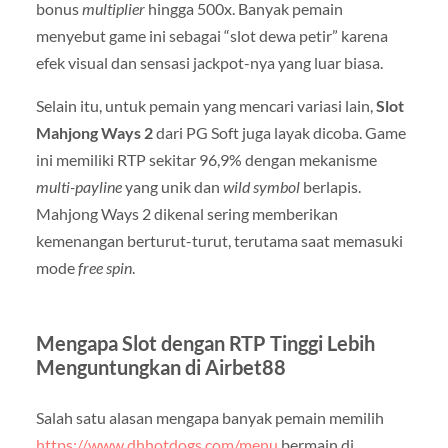
bonus
multiplier
hingga 500x. Banyak pemain
menyebut game ini sebagai “slot dewa petir” karena
efek visual dan sensasi jackpot-nya yang luar biasa.
Selain itu, untuk pemain yang mencari variasi lain,
Slot
Mahjong Ways 2
dari PG Soft juga layak dicoba. Game
ini memiliki RTP sekitar 96,9% dengan mekanisme
multi-payline
yang unik dan
wild symbol
berlapis.
Mahjong Ways 2 dikenal sering memberikan
kemenangan berturut-turut, terutama saat memasuki
mode
free spin
.
Mengapa Slot dengan RTP Tinggi Lebih
Menguntungkan di Airbet88
Salah satu alasan mengapa banyak pemain memilih
https://www.dhhotdogs.com/menu
bermain di