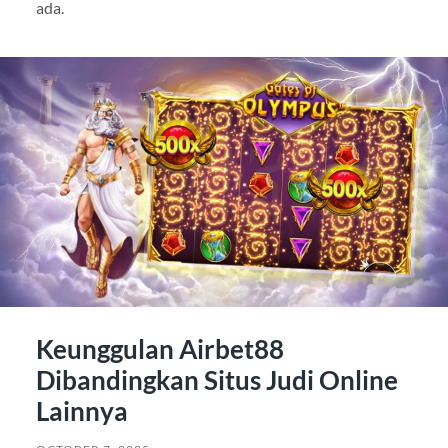
ada.
Keunggulan Airbet88
Dibandingkan Situs Judi Online
Lainnya