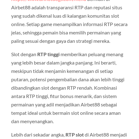
Airbet88 adalah transparansi RTP dan reputasi situs
yang sudah dikenal luas di kalangan komunitas slot
online. Setiap game menampilkan informasi RTP secara
jelas, sehingga pemain bisa memilih permainan yang
paling sesuai dengan gaya dan strategi mereka.
Slot dengan
RTP tinggi
memberikan peluang menang
yang lebih besar dalam jangka panjang. Ini berarti,
meskipun tidak menjamin kemenangan di setiap
putaran, potensi pengembalian dana akan lebih tinggi
dibandingkan slot dengan RTP rendah. Kombinasi
antara RTP tinggi, fitur bonus menarik, dan sistem
permainan yang adil menjadikan Airbet88 sebagai
tempat ideal untuk bermain slot online secara aman
dan menyenangkan.
Lebih dari sekadar angka,
RTP slot
di Airbet88 menjadi