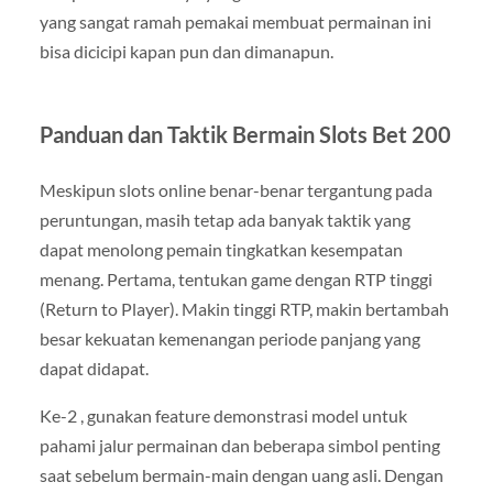
yang sangat ramah pemakai membuat permainan ini
bisa dicicipi kapan pun dan dimanapun.
Panduan dan Taktik Bermain Slots Bet 200
Meskipun slots online benar-benar tergantung pada
peruntungan, masih tetap ada banyak taktik yang
dapat menolong pemain tingkatkan kesempatan
menang. Pertama, tentukan game dengan RTP tinggi
(Return to Player). Makin tinggi RTP, makin bertambah
besar kekuatan kemenangan periode panjang yang
dapat didapat.
Ke-2 , gunakan feature demonstrasi model untuk
pahami jalur permainan dan beberapa simbol penting
saat sebelum bermain-main dengan uang asli. Dengan