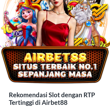
Rekomendasi Slot dengan RTP
Tertinggi di Airbet88