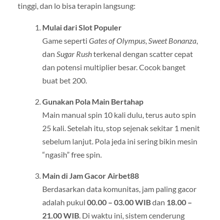
tinggi, dan lo bisa terapin langsung:
Mulai dari Slot Populer
Game seperti
Gates of Olympus
,
Sweet Bonanza
,
dan
Sugar Rush
terkenal dengan scatter cepat
dan potensi multiplier besar. Cocok banget
buat bet 200.
Gunakan Pola Main Bertahap
Main manual spin 10 kali dulu, terus auto spin
25 kali. Setelah itu, stop sejenak sekitar 1 menit
sebelum lanjut. Pola jeda ini sering bikin mesin
“ngasih” free spin.
Main di Jam Gacor Airbet88
Berdasarkan data komunitas, jam paling gacor
adalah pukul
00.00 – 03.00 WIB
dan
18.00 –
21.00 WIB
. Di waktu ini, sistem cenderung