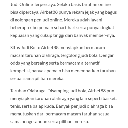
Judi Online Terpercaya: Selaku basis taruhan online
bisa dipercaya, Airbet88 punya rekam jejak yang bagus
di golongan penjudi online. Mereka udah layani
beberapa ribu pemain sehari-hari serta punya tingkat
kepuasan yang cukup tinggi dari banyak member-nya.
Situs Judi Bola: Airbet88 menyiapkan bermacam
macam taruhan olahraga, tergolong judi bola. Dengan
odds yang bersaing serta bermacam alternatif
kompetisi, banyak pemain bisa menempatkan taruhan
sesuai sama pilihan mereka.
Taruhan Olahraga: Disamping judi bola, Airbet88 pun
menyiapkan taruhan olahraga yang lain seperti basket,
tenis, serta balap kuda. Banyak penjudi olahraga bisa
memutuskan dari bermacam macam taruhan sesuai
sama pengetahuan serta pilihan mereka.