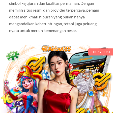
simbol kejujuran dan kualitas permainan. Dengan
memilih situs resmi dan provider terpercaya, pemain
dapat menikmati hiburan yang bukan hanya
mengandalkan keberuntungan, tetapi juga peluang
nyata untuk meraih kemenangan besar.
STICKY POST