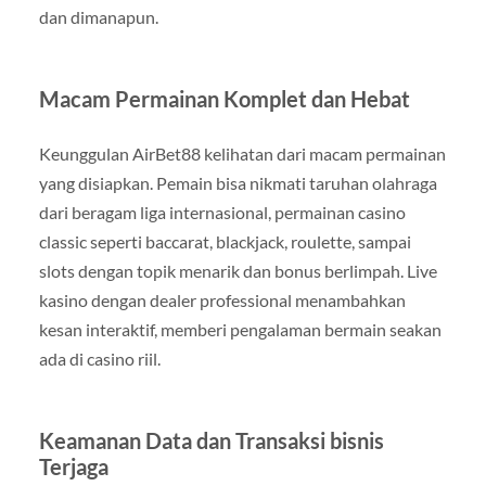
dan dimanapun.
Macam Permainan Komplet dan Hebat
Keunggulan AirBet88 kelihatan dari macam permainan
yang disiapkan. Pemain bisa nikmati taruhan olahraga
dari beragam liga internasional, permainan casino
classic seperti baccarat, blackjack, roulette, sampai
slots dengan topik menarik dan bonus berlimpah. Live
kasino dengan dealer professional menambahkan
kesan interaktif, memberi pengalaman bermain seakan
ada di casino riil.
Keamanan Data dan Transaksi bisnis
Terjaga