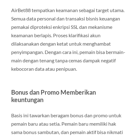
AirBet88 tempatkan keamanan sebagai target utama.
Semua data personal dan transaksi bisnis keuangan
pemakai diproteksi enkripsi SSL dan mekanisme
keamanan berlapis. Proses klarifikasi akun
dilaksanakan dengan ketat untuk menghambat
penyimpangan. Dengan cara ini, pemain bisa bermain-
main dengan tenang tanpa cemas dampak negatif
kebocoran data atau penipuan.
Bonus dan Promo Memberikan
keuntungan
Basis ini tawarkan beragam bonus dan promo untuk
pemain baru atau setia. Pemain baru memiliki hak
sama bonus sambutan, dan pemain aktif bisa nikmati