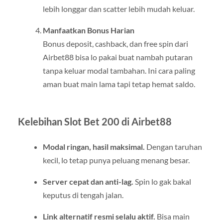
lebih longgar dan scatter lebih mudah keluar.
Manfaatkan Bonus Harian
Bonus deposit, cashback, dan free spin dari
Airbet88 bisa lo pakai buat nambah putaran
tanpa keluar modal tambahan. Ini cara paling
aman buat main lama tapi tetap hemat saldo.
Kelebihan Slot Bet 200 di Airbet88
Modal ringan, hasil maksimal.
Dengan taruhan
kecil, lo tetap punya peluang menang besar.
Server cepat dan anti-lag.
Spin lo gak bakal
keputus di tengah jalan.
Link alternatif resmi selalu aktif.
Bisa main