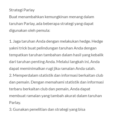
Strategi Parlay
Buat menambahkan kemungkinan menang dalam
taruhan Parlay, ada beberapa strategi yang dapat
digunakan oleh pemula:
1. Jaga taruhan Anda dengan melakukan hedge. Hedge
yakni trick buat pelindungan taruhan Anda dengan
tempatkan taruhan tambahan dalam hasil yang kebalik
dari taruhan penting Anda. Melalui langkah ini, Anda
dapat meminimalkan rugi jika ramalan Anda salah.
2. Memperdalam statistik dan informasi berkaitan club
dan pemain. Dengan memahami statistik dan informasi
terbaru berkaitan club dan pemain, Anda dapat
membuat ramalan yang tambah akurat dalam taruhan
Parlay.
3. Gunakan penelitian dan strategi yang bisa