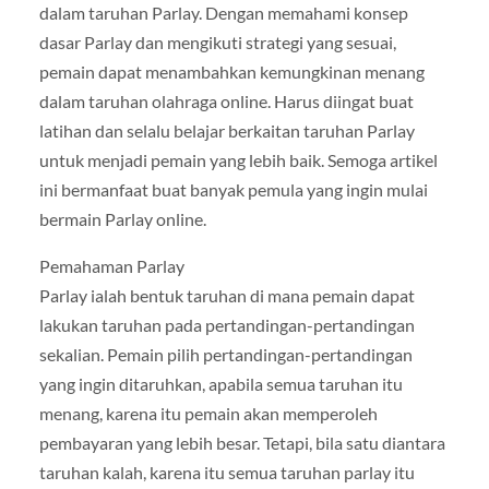
dalam taruhan Parlay. Dengan memahami konsep
dasar Parlay dan mengikuti strategi yang sesuai,
pemain dapat menambahkan kemungkinan menang
dalam taruhan olahraga online. Harus diingat buat
latihan dan selalu belajar berkaitan taruhan Parlay
untuk menjadi pemain yang lebih baik. Semoga artikel
ini bermanfaat buat banyak pemula yang ingin mulai
bermain Parlay online.
Pemahaman Parlay
Parlay ialah bentuk taruhan di mana pemain dapat
lakukan taruhan pada pertandingan-pertandingan
sekalian. Pemain pilih pertandingan-pertandingan
yang ingin ditaruhkan, apabila semua taruhan itu
menang, karena itu pemain akan memperoleh
pembayaran yang lebih besar. Tetapi, bila satu diantara
taruhan kalah, karena itu semua taruhan parlay itu