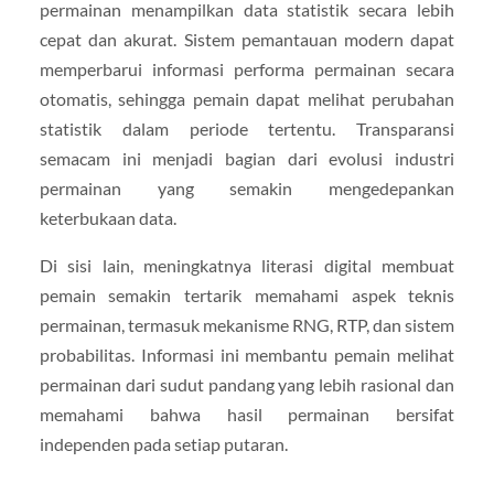
permainan menampilkan data statistik secara lebih
cepat dan akurat. Sistem pemantauan modern dapat
memperbarui informasi performa permainan secara
otomatis, sehingga pemain dapat melihat perubahan
statistik dalam periode tertentu. Transparansi
semacam ini menjadi bagian dari evolusi industri
permainan yang semakin mengedepankan
keterbukaan data.
Di sisi lain, meningkatnya literasi digital membuat
pemain semakin tertarik memahami aspek teknis
permainan, termasuk mekanisme RNG, RTP, dan sistem
probabilitas. Informasi ini membantu pemain melihat
permainan dari sudut pandang yang lebih rasional dan
memahami bahwa hasil permainan bersifat
independen pada setiap putaran.