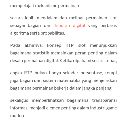
mempelajari mekanisme permainan
secara lebih mendalam dan melihat permainan slot
sebagai bagian dari
hiburan digital
yang berbasis
algoritma serta probabilitas.
Pada akhirnya, konsep RTP slot menunjukkan
bagaimana statistik memainkan peran penting dalam
desain permainan digital. Ketika dipahami secara tepat,
angka RTP bukan hanya sekadar persentase, tetapi
juga bagian dari sistem matematika yang menjelaskan
bagaimana permainan bekerja dalam jangka panjang,
sekaligus memperlihatkan bagaimana transparansi
informasi menjadi elemen penting dalam industri game
modern.