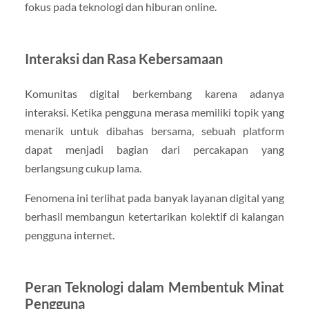
fokus pada teknologi dan hiburan online.
Interaksi dan Rasa Kebersamaan
Komunitas digital berkembang karena adanya
interaksi. Ketika pengguna merasa memiliki topik yang
menarik untuk dibahas bersama, sebuah platform
dapat menjadi bagian dari percakapan yang
berlangsung cukup lama.
Fenomena ini terlihat pada banyak layanan digital yang
berhasil membangun ketertarikan kolektif di kalangan
pengguna internet.
Peran Teknologi dalam Membentuk Minat
Pengguna