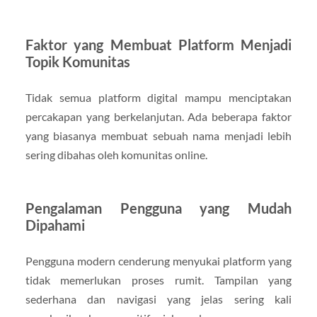
Faktor yang Membuat Platform Menjadi
Topik Komunitas
Tidak semua platform digital mampu menciptakan
percakapan yang berkelanjutan. Ada beberapa faktor
yang biasanya membuat sebuah nama menjadi lebih
sering dibahas oleh komunitas online.
Pengalaman Pengguna yang Mudah
Dipahami
Pengguna modern cenderung menyukai platform yang
tidak memerlukan proses rumit. Tampilan yang
sederhana dan navigasi yang jelas sering kali