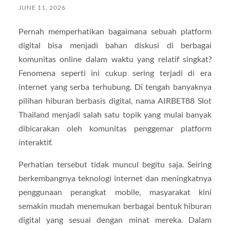
JUNE 11, 2026
Pernah memperhatikan bagaimana sebuah platform
digital bisa menjadi bahan diskusi di berbagai
komunitas online dalam waktu yang relatif singkat?
Fenomena seperti ini cukup sering terjadi di era
internet yang serba terhubung. Di tengah banyaknya
pilihan hiburan berbasis digital, nama AIRBET88 Slot
Thailand menjadi salah satu topik yang mulai banyak
dibicarakan oleh komunitas penggemar platform
interaktif.
Perhatian tersebut tidak muncul begitu saja. Seiring
berkembangnya teknologi internet dan meningkatnya
penggunaan perangkat mobile, masyarakat kini
semakin mudah menemukan berbagai bentuk hiburan
digital yang sesuai dengan minat mereka. Dalam