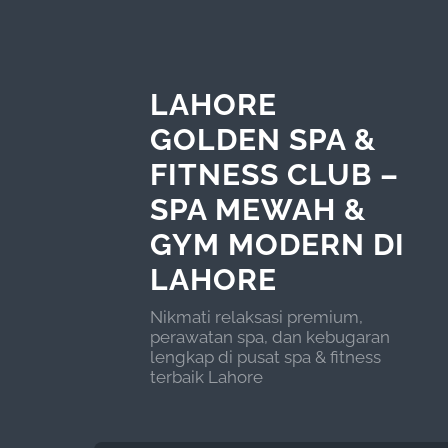
LAHORE
GOLDEN SPA &
FITNESS CLUB –
SPA MEWAH &
GYM MODERN DI
LAHORE
Nikmati relaksasi premium,
perawatan spa, dan kebugaran
lengkap di pusat spa & fitness
terbaik Lahore