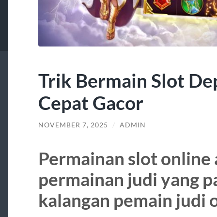
Trik Bermain Slot D
Cepat Gacor
NOVEMBER 7, 2025
/
ADMIN
Permainan slot online 
permainan judi yang pa
kalangan pemain judi o