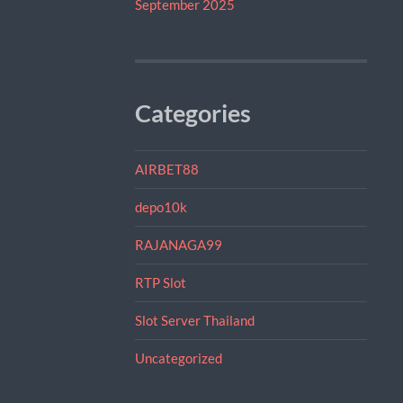
September 2025
Categories
AIRBET88
depo10k
RAJANAGA99
RTP Slot
Slot Server Thailand
Uncategorized