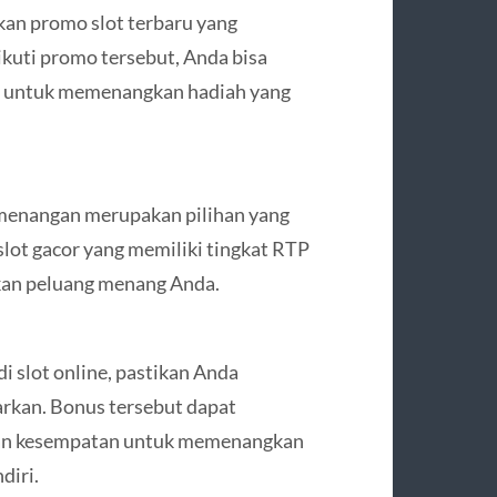
an promo slot terbaru yang
ikuti promo tersebut, Anda bisa
 untuk memenangkan hadiah yang
emenangan merupakan pilihan yang
lot gacor yang memiliki tingkat RTP
tkan peluang menang Anda.
i slot online, pastikan Anda
kan. Bonus tersebut dapat
an kesempatan untuk memenangkan
diri.