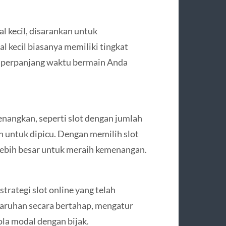
 kecil, disarankan untuk
l kecil biasanya memiliki tingkat
mperpanjang waktu bermain Anda
enangkan, seperti slot dengan jumlah
h untuk dipicu. Dengan memilih slot
ebih besar untuk meraih kemenangan.
rategi slot online yang telah
aruhan secara bertahap, mengatur
la modal dengan bijak.