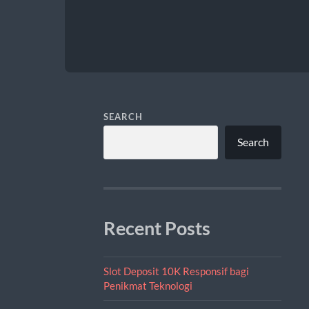
SEARCH
Search
Recent Posts
Slot Deposit 10K Responsif bagi
Penikmat Teknologi