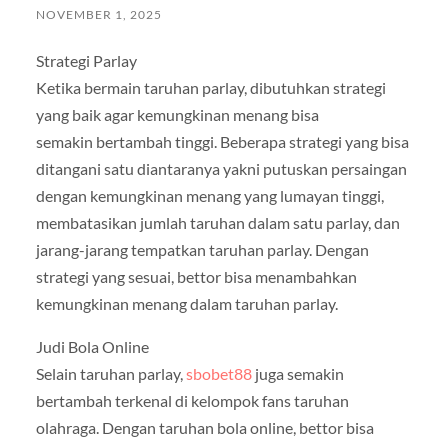
NOVEMBER 1, 2025
Strategi Parlay
Ketika bermain taruhan parlay, dibutuhkan strategi
yang baik agar kemungkinan menang bisa
semakin bertambah tinggi. Beberapa strategi yang bisa
ditangani satu diantaranya yakni putuskan persaingan
dengan kemungkinan menang yang lumayan tinggi,
membatasikan jumlah taruhan dalam satu parlay, dan
jarang-jarang tempatkan taruhan parlay. Dengan
strategi yang sesuai, bettor bisa menambahkan
kemungkinan menang dalam taruhan parlay.
Judi Bola Online
Selain taruhan parlay,
sbobet88
juga semakin
bertambah terkenal di kelompok fans taruhan
olahraga. Dengan taruhan bola online, bettor bisa