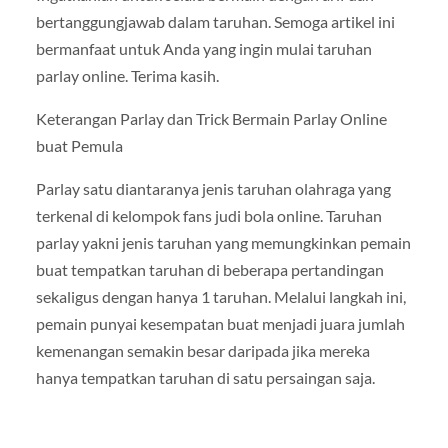
bertanggungjawab dalam taruhan. Semoga artikel ini
bermanfaat untuk Anda yang ingin mulai taruhan
parlay online. Terima kasih.
Keterangan Parlay dan Trick Bermain Parlay Online
buat Pemula
Parlay satu diantaranya jenis taruhan olahraga yang
terkenal di kelompok fans judi bola online. Taruhan
parlay yakni jenis taruhan yang memungkinkan pemain
buat tempatkan taruhan di beberapa pertandingan
sekaligus dengan hanya 1 taruhan. Melalui langkah ini,
pemain punyai kesempatan buat menjadi juara jumlah
kemenangan semakin besar daripada jika mereka
hanya tempatkan taruhan di satu persaingan saja.