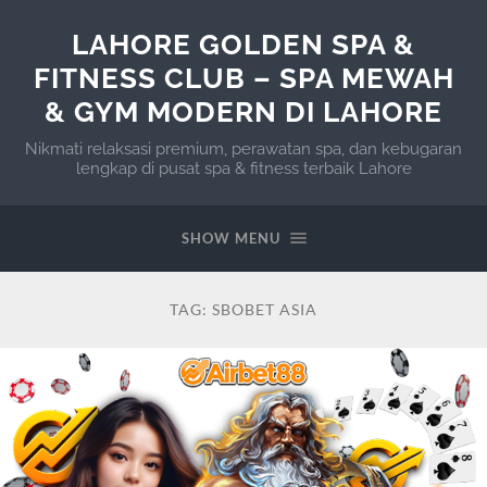
LAHORE GOLDEN SPA &
FITNESS CLUB – SPA MEWAH
& GYM MODERN DI LAHORE
Nikmati relaksasi premium, perawatan spa, dan kebugaran
lengkap di pusat spa & fitness terbaik Lahore
SHOW MENU
TAG:
SBOBET ASIA