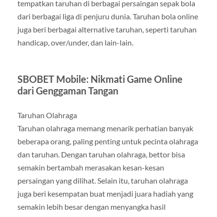
tempatkan taruhan di berbagai persaingan sepak bola
dari berbagai liga di penjuru dunia. Taruhan bola online
juga beri berbagai alternative taruhan, seperti taruhan
handicap, over/under, dan lain-lain.
SBOBET Mobile: Nikmati Game Online
dari Genggaman Tangan
Taruhan Olahraga
Taruhan olahraga memang menarik perhatian banyak
beberapa orang, paling penting untuk pecinta olahraga
dan taruhan. Dengan taruhan olahraga, bettor bisa
semakin bertambah merasakan kesan-kesan
persaingan yang dilihat. Selain itu, taruhan olahraga
juga beri kesempatan buat menjadi juara hadiah yang
semakin lebih besar dengan menyangka hasil