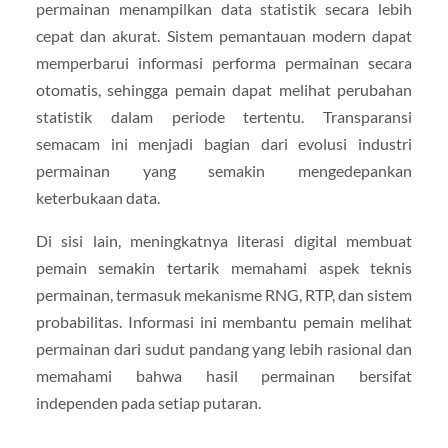
permainan menampilkan data statistik secara lebih
cepat dan akurat. Sistem pemantauan modern dapat
memperbarui informasi performa permainan secara
otomatis, sehingga pemain dapat melihat perubahan
statistik dalam periode tertentu. Transparansi
semacam ini menjadi bagian dari evolusi industri
permainan yang semakin mengedepankan
keterbukaan data.
Di sisi lain, meningkatnya literasi digital membuat
pemain semakin tertarik memahami aspek teknis
permainan, termasuk mekanisme RNG, RTP, dan sistem
probabilitas. Informasi ini membantu pemain melihat
permainan dari sudut pandang yang lebih rasional dan
memahami bahwa hasil permainan bersifat
independen pada setiap putaran.