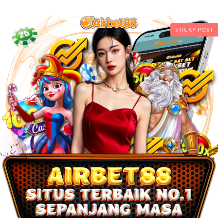
STICKY POST