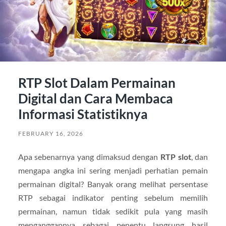
RTP Slot Dalam Permainan
Digital dan Cara Membaca
Informasi Statistiknya
FEBRUARY 16, 2026
Apa sebenarnya yang dimaksud dengan
RTP slot
, dan
mengapa angka ini sering menjadi perhatian pemain
permainan digital? Banyak orang melihat persentase
RTP sebagai indikator penting sebelum memilih
permainan, namun tidak sedikit pula yang masih
menganggapnya sebagai penentu langsung hasil