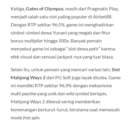
Ketiga,
Gates of Olympus
, masih dari Pragmatic Play,
menjadi salah satu slot paling populer di Airbet88.
Dengan RTP sekitar 96,5%, game ini menghadirkan
simbol-simbol dewa Yunani yang megah dan fitur
bonus
multiplier
hingga 500x. Banyak pemain
menyebut game ini sebagai “slot dewa petir” karena
efek visual dan sensasi jackpot-nya yang luar biasa.
Selain itu, untuk pemain yang mencari variasi lain,
Slot
Mahjong Ways 2
dari PG Soft juga layak dicoba. Game
ini memiliki RTP sekitar 96,9% dengan mekanisme
multi-payline
yang unik dan
wild symbol
berlapis.
Mahjong Ways 2 dikenal sering memberikan
kemenangan berturut-turut, terutama saat memasuki
mode
free spin
.