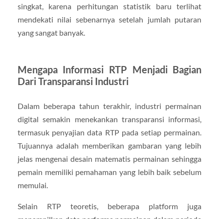
singkat, karena perhitungan statistik baru terlihat
mendekati nilai sebenarnya setelah jumlah putaran
yang sangat banyak.
Mengapa Informasi RTP Menjadi Bagian
Dari Transparansi Industri
Dalam beberapa tahun terakhir, industri permainan
digital semakin menekankan transparansi informasi,
termasuk penyajian data RTP pada setiap permainan.
Tujuannya adalah memberikan gambaran yang lebih
jelas mengenai desain matematis permainan sehingga
pemain memiliki pemahaman yang lebih baik sebelum
memulai.
Selain RTP teoretis, beberapa platform juga