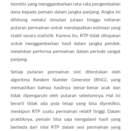
teoretis yang menggambarkan rata-rata pengembalian
dana kepada pemain dalam jangka panjang. Angka ini
dihitung melalui simulasi jutaan hingga miliaran
putaran permainan untuk mendapatkan estimasi yang
stabil secara statistik. Karena itu, RTP tidak ditujukan
untuk menggambarkan hasil dalam jangka pendek,
melainkan performa permainan dalam periode sangat
panjang.
Setiap putaran permainan slot ditentukan oleh
algoritma
Random Number Generator
(RNG), yang
memastikan bahwa hasilnya benar-benar acak dan
tidak dipengaruhi oleh putaran sebelumnya. Hal ini
berarti tidak ada pola tetap yang bisa diprediksi,
meskipun RTP suatu permainan relatif tinggi. Dalam
praktiknya, pemain bisa saja mengalami hasil yang
berbeda dari nilai RTP dalam sesi permainan yang