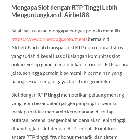
Mengapa Slot dengan RTP Tinggi Lebih
Menguntungkan di Airbet88
Salah satu alasan mengapa banyak pemain memilih
https://www.dhhotdogs.com/menu
bermain di
Airbet88 adalah transparansi RTP dan reputasi situs
yang sudah dikenal luas di kalangan komunitas slot
online. Setiap game menampilkan informasi RTP secara
jelas, sehingga pemain bisa memilih permainan yang
paling sesuai dengan gaya dan strategi mereka.
Slot dengan
RTP tinggi
memberikan peluang menang
yang lebih besar dalam jangka panjang. Ini berarti,
meskipun tidak menjamin kemenangan di setiap
putaran, potensi pengembalian dana akan lebih tinggi
dibandingkan slot dengan RTP rendah. Kombinasi
antara RTP tinggi, fitur bonus menarik, dan sistem