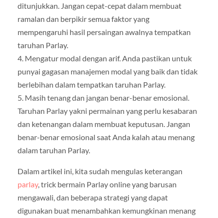
ditunjukkan. Jangan cepat-cepat dalam membuat
ramalan dan berpikir semua faktor yang
mempengaruhi hasil persaingan awalnya tempatkan
taruhan Parlay.
4. Mengatur modal dengan arif. Anda pastikan untuk
punyai gagasan manajemen modal yang baik dan tidak
berlebihan dalam tempatkan taruhan Parlay.
5. Masih tenang dan jangan benar-benar emosional.
Taruhan Parlay yakni permainan yang perlu kesabaran
dan ketenangan dalam membuat keputusan. Jangan
benar-benar emosional saat Anda kalah atau menang
dalam taruhan Parlay.
Dalam artikel ini, kita sudah mengulas keterangan
parlay
, trick bermain Parlay online yang barusan
mengawali, dan beberapa strategi yang dapat
digunakan buat menambahkan kemungkinan menang