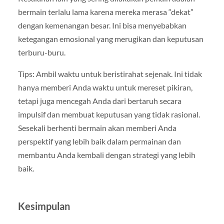
bermain terlalu lama karena mereka merasa “dekat”
dengan kemenangan besar. Ini bisa menyebabkan
ketegangan emosional yang merugikan dan keputusan
terburu-buru.
Tips: Ambil waktu untuk beristirahat sejenak. Ini tidak
hanya memberi Anda waktu untuk mereset pikiran,
tetapi juga mencegah Anda dari bertaruh secara
impulsif dan membuat keputusan yang tidak rasional.
Sesekali berhenti bermain akan memberi Anda
perspektif yang lebih baik dalam permainan dan
membantu Anda kembali dengan strategi yang lebih
baik.
Kesimpulan