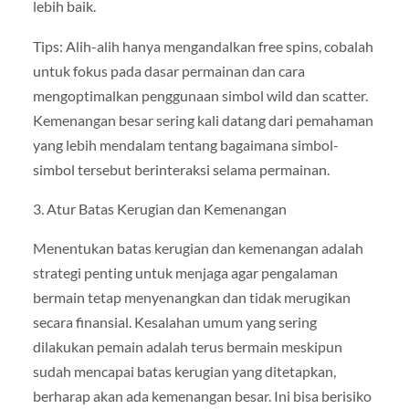
lebih baik.
Tips: Alih-alih hanya mengandalkan free spins, cobalah
untuk fokus pada dasar permainan dan cara
mengoptimalkan penggunaan simbol wild dan scatter.
Kemenangan besar sering kali datang dari pemahaman
yang lebih mendalam tentang bagaimana simbol-
simbol tersebut berinteraksi selama permainan.
3. Atur Batas Kerugian dan Kemenangan
Menentukan batas kerugian dan kemenangan adalah
strategi penting untuk menjaga agar pengalaman
bermain tetap menyenangkan dan tidak merugikan
secara finansial. Kesalahan umum yang sering
dilakukan pemain adalah terus bermain meskipun
sudah mencapai batas kerugian yang ditetapkan,
berharap akan ada kemenangan besar. Ini bisa berisiko