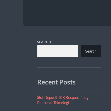
SEARCH
Search
Recent Posts
Slot Deposit 10K Responsif bagi
Penikmat Teknologi