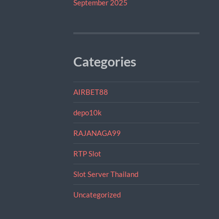
September 2025
Categories
AIRBET88
depo10k
RAJANAGA99
RTP Slot
Slot Server Thailand
Uncategorized