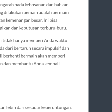
mengarah pada kebosanan dan bahkan
ing dilakukan pemain adalah bermain
an kemenangan besar. Ini bisa
ikan dan keputusan terburu-buru.
Ini tidak hanya memberi Anda waktu
da dari bertaruh secara impulsif dan
li berhenti bermain akan memberi
nan dan membantu Anda kembali
n lebih dari sekadar keberuntungan.