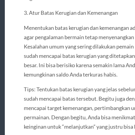
3. Atur Batas Kerugian dan Kemenangan
Menentukan batas kerugian dan kemenangan ada
agar pengalaman bermain tetap menyenangkan da
Kesalahan umum yang sering dilakukan pemain 
sudah mencapai batas kerugian yang ditetapka
besar. Ini bisa berisiko karena semakin lama An
kemungkinan saldo Anda terkuras habis.
Tips: Tentukan batas kerugian yang jelas sebel
sudah mencapai batas tersebut. Begitu juga d
mencapai target kemenangan, pertimbangkan unt
permainan. Dengan begitu, Anda bisa menikma
keinginan untuk “melanjutkan” yang justru bisa