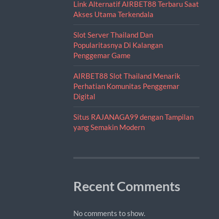
Link Alternatif AIRBET88 Terbaru Saat
Akses Utama Terkendala
Slot Server Thailand Dan
Popularitasnya Di Kalangan
Penggemar Game
AIRBET88 Slot Thailand Menarik
Perhatian Komunitas Penggemar
Digital
Situs RAJANAGA99 dengan Tampilan
yang Semakin Modern
Recent Comments
No comments to show.