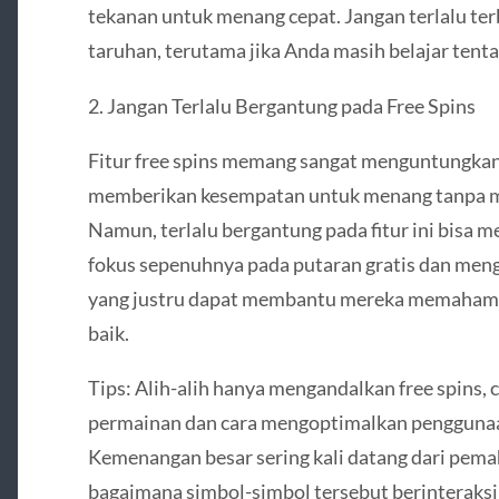
tekanan untuk menang cepat. Jangan terlalu t
taruhan, terutama jika Anda masih belajar tenta
2. Jangan Terlalu Bergantung pada Free Spins
Fitur free spins memang sangat menguntungkan
memberikan kesempatan untuk menang tanpa 
Namun, terlalu bergantung pada fitur ini bisa 
fokus sepenuhnya pada putaran gratis dan men
yang justru dapat membantu mereka memahami
baik.
Tips: Alih-alih hanya mengandalkan free spins, 
permainan dan cara mengoptimalkan penggunaan
Kemenangan besar sering kali datang dari pem
bagaimana simbol-simbol tersebut berinteraks