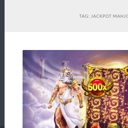
TAG:
JACKPOT MAHJ