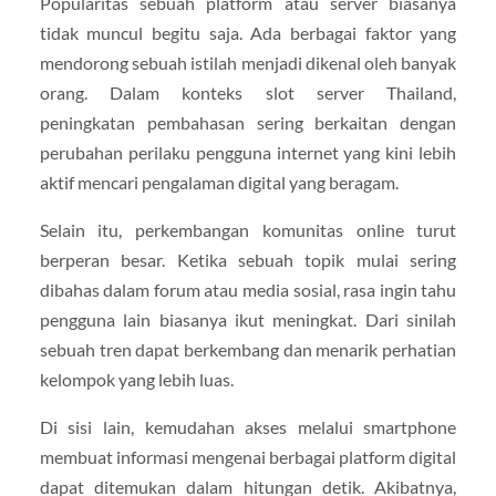
Popularitas sebuah platform atau server biasanya
tidak muncul begitu saja. Ada berbagai faktor yang
mendorong sebuah istilah menjadi dikenal oleh banyak
orang. Dalam konteks slot server Thailand,
peningkatan pembahasan sering berkaitan dengan
perubahan perilaku pengguna internet yang kini lebih
aktif mencari pengalaman digital yang beragam.
Selain itu, perkembangan komunitas online turut
berperan besar. Ketika sebuah topik mulai sering
dibahas dalam forum atau media sosial, rasa ingin tahu
pengguna lain biasanya ikut meningkat. Dari sinilah
sebuah tren dapat berkembang dan menarik perhatian
kelompok yang lebih luas.
Di sisi lain, kemudahan akses melalui smartphone
membuat informasi mengenai berbagai platform digital
dapat ditemukan dalam hitungan detik. Akibatnya,