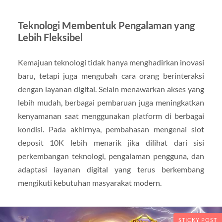
Teknologi Membentuk Pengalaman yang
Lebih Fleksibel
Kemajuan teknologi tidak hanya menghadirkan inovasi
baru, tetapi juga mengubah cara orang berinteraksi
dengan layanan digital. Selain menawarkan akses yang
lebih mudah, berbagai pembaruan juga meningkatkan
kenyamanan saat menggunakan platform di berbagai
kondisi. Pada akhirnya, pembahasan mengenai slot
deposit 10K lebih menarik jika dilihat dari sisi
perkembangan teknologi, pengalaman pengguna, dan
adaptasi layanan digital yang terus berkembang
mengikuti kebutuhan masyarakat modern.
STICKY POST