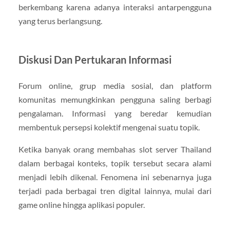
berkembang karena adanya interaksi antarpengguna
yang terus berlangsung.
Diskusi Dan Pertukaran Informasi
Forum online, grup media sosial, dan platform
komunitas memungkinkan pengguna saling berbagi
pengalaman. Informasi yang beredar kemudian
membentuk persepsi kolektif mengenai suatu topik.
Ketika banyak orang membahas slot server Thailand
dalam berbagai konteks, topik tersebut secara alami
menjadi lebih dikenal. Fenomena ini sebenarnya juga
terjadi pada berbagai tren digital lainnya, mulai dari
game online hingga aplikasi populer.