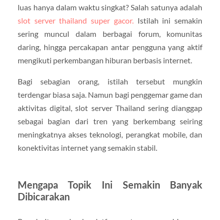
luas hanya dalam waktu singkat? Salah satunya adalah
slot server thailand super gacor.
Istilah ini semakin
sering muncul dalam berbagai forum, komunitas
daring, hingga percakapan antar pengguna yang aktif
mengikuti perkembangan hiburan berbasis internet.
Bagi sebagian orang, istilah tersebut mungkin
terdengar biasa saja. Namun bagi penggemar game dan
aktivitas digital, slot server Thailand sering dianggap
sebagai bagian dari tren yang berkembang seiring
meningkatnya akses teknologi, perangkat mobile, dan
konektivitas internet yang semakin stabil.
Mengapa Topik Ini Semakin Banyak
Dibicarakan