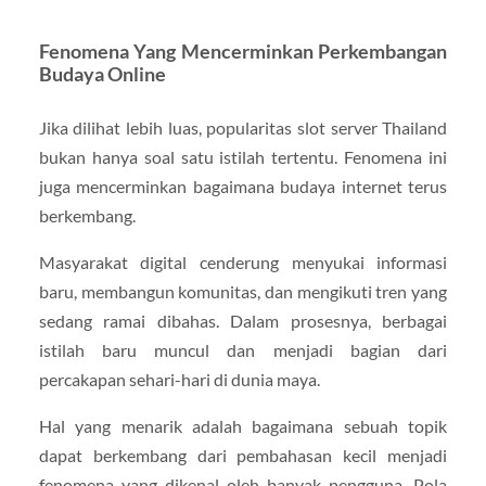
Fenomena Yang Mencerminkan Perkembangan
Budaya Online
Jika dilihat lebih luas, popularitas slot server Thailand
bukan hanya soal satu istilah tertentu. Fenomena ini
juga mencerminkan bagaimana budaya internet terus
berkembang.
Masyarakat digital cenderung menyukai informasi
baru, membangun komunitas, dan mengikuti tren yang
sedang ramai dibahas. Dalam prosesnya, berbagai
istilah baru muncul dan menjadi bagian dari
percakapan sehari-hari di dunia maya.
Hal yang menarik adalah bagaimana sebuah topik
dapat berkembang dari pembahasan kecil menjadi
fenomena yang dikenal oleh banyak pengguna. Pola