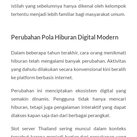
istilah yang sebelumnya hanya dikenal oleh kelompok
tertentu menjadi lebih familiar bagi masyarakat umum.
Perubahan Pola Hiburan Digital Modern
Dalam beberapa tahun terakhir, cara orang menikmati
hiburan telah mengalami banyak perubahan. Aktivitas
yang dahulu dilakukan secara konvensional kini beralih
ke platform berbasis internet.
Perubahan ini menciptakan ekosistem digital yang
semakin dinamis. Pengguna tidak hanya mencari
hiburan, tetapi juga pengalaman interaktif yang dapat
diakses kapan saja dan dari berbagai perangkat.
Slot server Thailand sering muncul dalam konteks
tersebut karena menjadi bagian dari percakapan yang